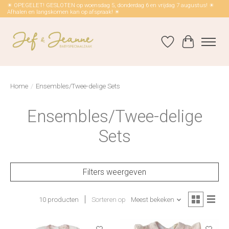
☀ OPEGELET! GESLOTEN op woensdag 5, donderdag 6 en vrijdag 7 augustus! ☀
Afhalen en langskomen kan op afspraak! ☀
Verlanglijst
Winkelwag
Home
/
Ensembles/Twee-delige Sets
Ensembles/Twee-delige
Sets
Filters weergeven
10 producten
Sorteren op
Meest bekeken