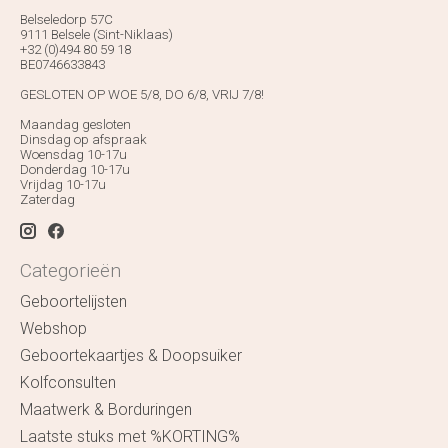
Belseledorp 57C
9111 Belsele (Sint-Niklaas)
+32 (0)494 80 59 18
BE0746633843
GESLOTEN OP WOE 5/8, DO 6/8, VRIJ 7/8!
Maandag gesloten
Dinsdag op afspraak
Woensdag 10-17u
Donderdag 10-17u
Vrijdag 10-17u
Zaterdag
Categorieën
Geboortelijsten
Webshop
Geboortekaartjes & Doopsuiker
Kolfconsulten
Maatwerk & Borduringen
Laatste stuks met %KORTING%