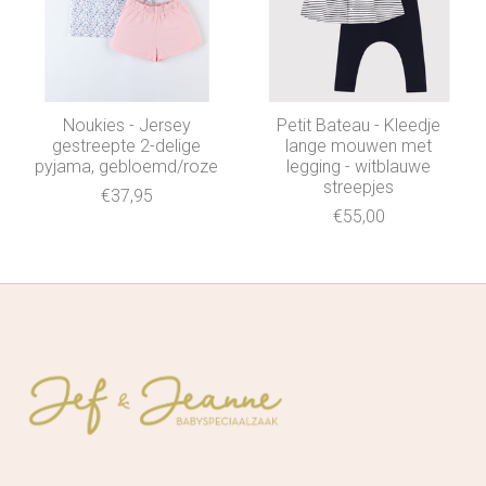
Noukies - Jersey
Petit Bateau - Kleedje
gestreepte 2-delige
lange mouwen met
pyjama, gebloemd/roze
legging - witblauwe
streepjes
€37,95
€55,00