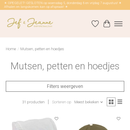
☀ OPEGELET! GESLOTEN op woensdag 5, donderdag 6 en vrijdag 7 augustus! ☀
Afhalen en langskomen kan op afspraak! ☀
Verlanglijst
Winkelwag
Home
/
Mutsen, petten en hoedjes
Mutsen, petten en hoedjes
Filters weergeven
31 producten
Sorteren op
Meest bekeken