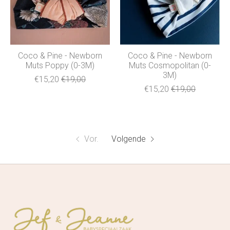
Coco & Pine - Newborn
Coco & Pine - Newborn
Muts Poppy (0-3M)
Muts Cosmopolitan (0-
3M)
€15,20
€19,00
€15,20
€19,00
Vor.
Volgende