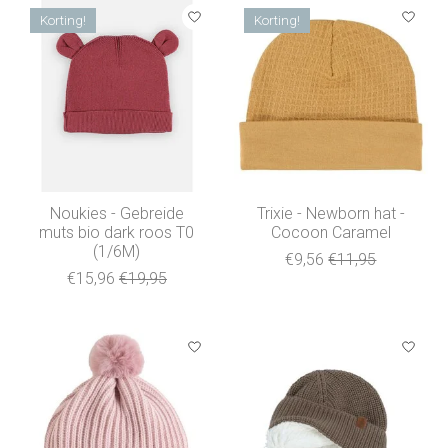
Korting!
Korting!
Noukies - Gebreide
Trixie - Newborn hat -
muts bio dark roos T0
Cocoon Caramel
(1/6M)
€9,56
€11,95
€15,96
€19,95