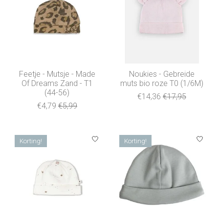
Feetje - Mutsje - Made
Noukies - Gebreide
Of Dreams Zand - T1
muts bio roze T0 (1/6M)
(44-56)
€14,36
€17,95
€4,79
€5,99
Korting!
Korting!