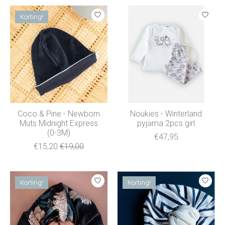
Korting!
Coco & Pine - Newborn
Noukies - Winterland
Muts Midnight Express
pyjama 2pcs girl
(0-3M)
€47,95
€15,20
€19,00
Korting!
Korting!