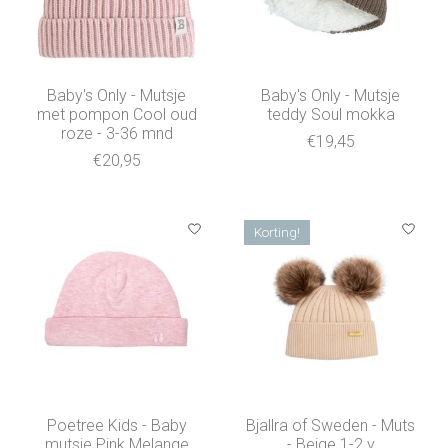
Baby's Only - Mutsje
Baby's Only - Mutsje
met pompon Cool oud
teddy Soul mokka
roze - 3-36 mnd
€19,45
€20,95
Korting!
Poetree Kids - Baby
Bjallra of Sweden - Muts
mutsje Pink Melange
- Beige 1-2 y