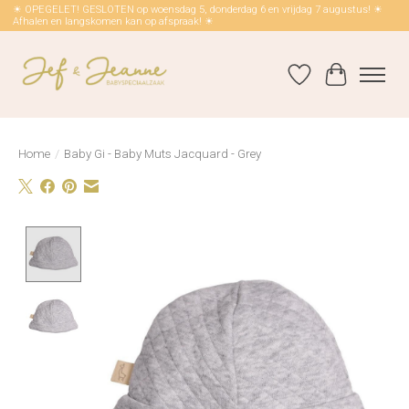
☀ OPEGELET! GESLOTEN op woensdag 5, donderdag 6 en vrijdag 7 augustus! ☀
Afhalen en langskomen kan op afspraak! ☀
Verlanglijst
Winkelwag
Home
/
Baby Gi - Baby Muts Jacquard - Grey
Product image slideshow Items