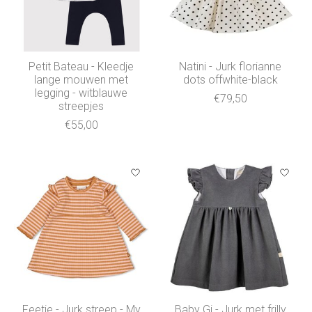
Petit Bateau - Kleedje
Natini - Jurk florianne
lange mouwen met
dots offwhite-black
legging - witblauwe
€79,50
streepjes
€55,00
Feetje - Jurk streep - My
Baby Gi - Jurk met frilly