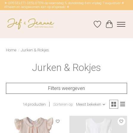
☀ OPEGELET! GESLOTEN op woensdag 5, donderdag 6 en vrijdag 7 augustus! ☀
Afhalen en langskomen kan op afspraak! ☀
Verlanglijst
Winkelwag
Home
/
Jurken & Rokjes
Jurken & Rokjes
Filters weergeven
14 producten
Sorteren op
Meest bekeken