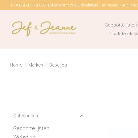
☀ OPEGELET! GESLOTEN op woensdag 5, donderdag 6 en vrijdag 7 augustus!
Geboortelijsten
Laatste stu
Home
/
Merken
/
Bebe-jou
Categorieën
Geboortelijsten
Webshop