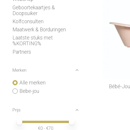
Geboortekaartjes &
Doopsuiker
Kolfconsulten
Maatwerk & Borduringen
Laatste stuks met
%KORTING%
Partners
Merken
Alle merken
Bébé-Jou 
Bebe-jou
Prijs
Minimale prijswaarde
Price maximum value
€
0
- €
70