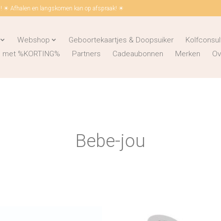
 ☀ Afhalen en langskomen kan op afspraak! ☀
Webshop
Geboortekaartjes & Doopsuiker
Kolfconsul
ks met %KORTING%
Partners
Cadeaubonnen
Merken
Ov
Bebe-jou