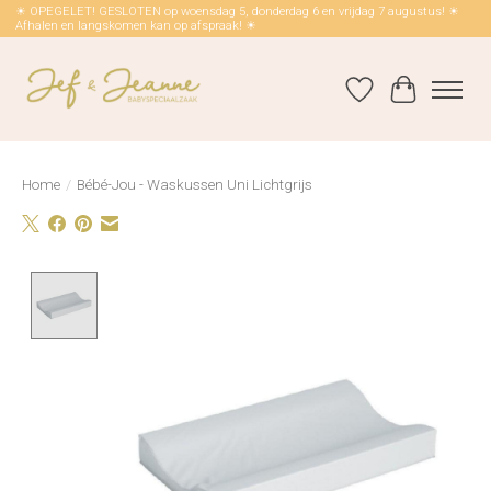
☀ OPEGELET! GESLOTEN op woensdag 5, donderdag 6 en vrijdag 7 augustus! ☀
Afhalen en langskomen kan op afspraak! ☀
Verlanglijst
Winkelwag
Home
/
Bébé-Jou - Waskussen Uni Lichtgrijs
Product image slideshow Items