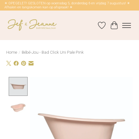
☀ OPEGELET! GESLOTEN op woensdag 5, donderdag 6 en vrijdag 7 augustus! ☀
Afhalen en langskomen kan op afspraak! ☀
Verlanglijst
Winkelwag
Home
/
Bébé-Jou - Bad Click Uni Pale Pink
Product image slideshow Items