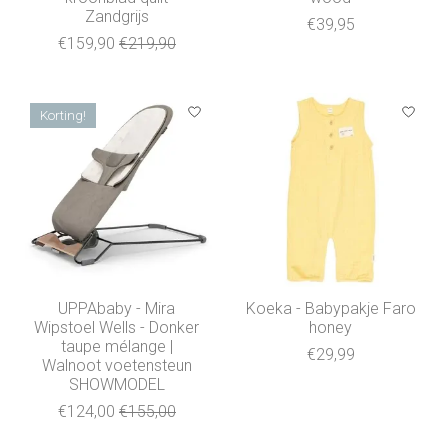
Zandgrijs
€39,95
€159,90
€219,90
Korting!
UPPAbaby - Mira
Koeka - Babypakje Faro
Wipstoel Wells - Donker
honey
taupe mélange |
€29,99
Walnoot voetensteun
SHOWMODEL
€124,00
€155,00