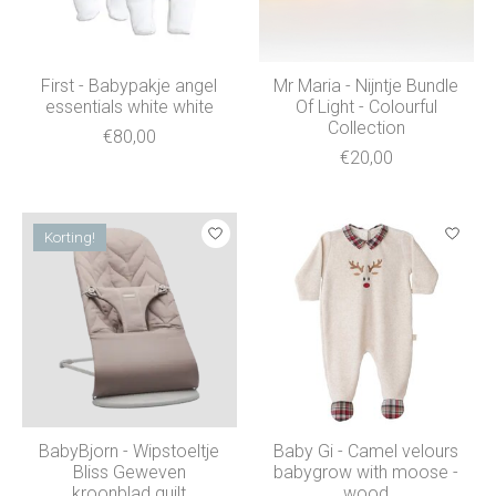
First - Babypakje angel
Mr Maria - Nijntje Bundle
essentials white white
Of Light - Colourful
Collection
€80,00
€20,00
Korting!
BabyBjorn - Wipstoeltje
Baby Gi - Camel velours
Bliss Geweven
babygrow with moose -
kroonblad quilt
wood