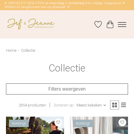
☀ OPEGELET! GESLOTEN op woensdag 5, donderdag 6 en vrijdag 7 augustus! ☀
Afhalen en langskomen kan op afspraak! ☀
Verlanglijst
Winkelwag
Home
/
Collectie
Collectie
Filters weergeven
2654 producten
Sorteren op
Meest bekeken
Korting!
Korting!