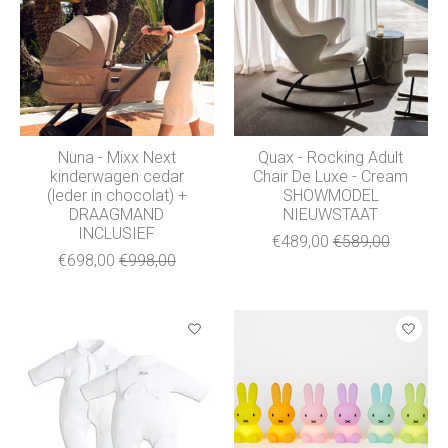
Nuna - Mixx Next
Quax - Rocking Adult
kinderwagen cedar
Chair De Luxe - Cream
(leder in chocolat) +
SHOWMODEL
DRAAGMAND
NIEUWSTAAT
INCLUSIEF
€489,00
€589,00
€698,00
€998,00