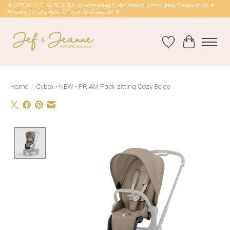
☀ OPEGELET! GESLOTEN op woensdag 5, donderdag 6 en vrijdag 7 augustus! ☀
Afhalen en langskomen kan op afspraak! ☀
Verlanglijst
Winkelwag
Home
/
Cybex - NEW - PRIAM Pack zitting Cozy Beige
Product image slideshow Items