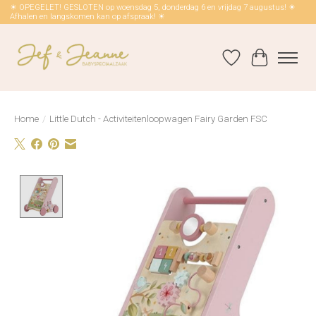
☀ OPEGELET! GESLOTEN op woensdag 5, donderdag 6 en vrijdag 7 augustus! ☀
Afhalen en langskomen kan op afspraak! ☀
Verlanglijst
Winkelwag
Home
/
Little Dutch - Activiteitenloopwagen Fairy Garden FSC
Product image slideshow Items