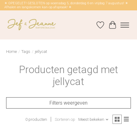
☀ OPEGELET! GESLOTEN op woensdag 5, donderdag 6 en vrijdag 7 augustus! ☀
Afhalen en langskomen kan op afspraak! ☀
Verlanglijst
Winkelwag
Home
/
Tags
/
jellycat
Producten getagd met
jellycat
Filters weergeven
0 producten
Sorteren op
Meest bekeken