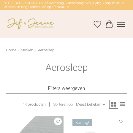
☀ OPEGELET! GESLOTEN op woensdag 5, donderdag 6 en vrijdag 7 augustus! ☀
Afhalen en langskomen kan op afspraak! ☀
Verlanglijst
Winkelwag
Home
/
Merken
/
Aerosleep
Aerosleep
Filters weergeven
14 producten
Sorteren op
Meest bekeken
Korting!