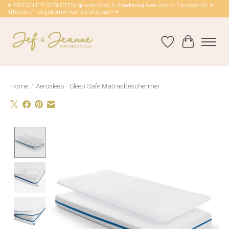
☀ OPEGELET! GESLOTEN op woensdag 5, donderdag 6 en vrijdag 7 augustus! ☀
Afhalen en langskomen kan op afspraak! ☀
Verlanglijst
Winkelwag
Home
/
Aerosleep - Sleep Safe Matrasbeschermer
Product image slideshow Items