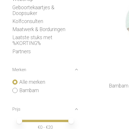
Geboortekaartjes &
Doopsuiker
Kolfconsulten
Maatwerk & Borduringen
Laatste stuks met
%KORTING%
Partners
Merken
Alle merken
Bambam - 
Bambam
Prijs
Minimale prijswaarde
Price maximum value
€
0
- €
20