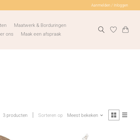
Aanmelden / Inloggen
ten
Maatwerk & Borduringen
er ons
Maak een afspraak
Sorteren op
Meest bekeken
3 producten