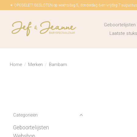
☀ OPEGELET! GESLOTEN op woensdag 5, donderdag 6 en vrijdag 7 augustus!
Geboortelijsten
Laatste stu
Home
/
Merken
/
Bambam
Categorieën
Geboortelijsten
Webshop