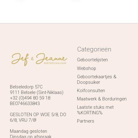
Categorieën
Geboortelijsten
Webshop
Geboortekaartjes &
Doopsuiker
Belseledorp 57C
Kolfconsulten
9111 Belsele (Sint-Niklaas)
+32 (0)494 80 59 18
Maatwerk & Borduringen
BE0746633843
Laatste stuks met
%KORTING%
GESLOTEN OP WOE 5/8, DO
6/8, VRIJ 7/8!
Partners
Maandag gesloten
Dinsdag op afspraak