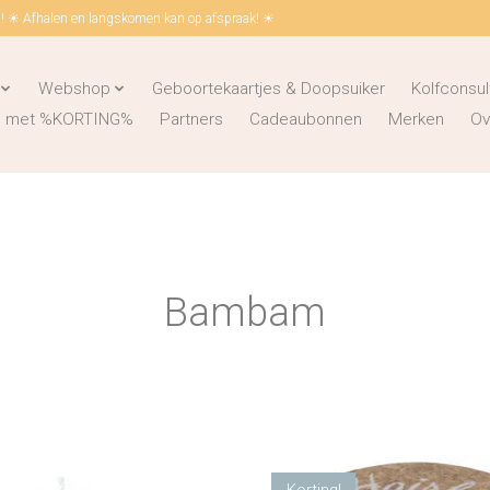
 ☀ Afhalen en langskomen kan op afspraak! ☀
Webshop
Geboortekaartjes & Doopsuiker
Kolfconsul
ks met %KORTING%
Partners
Cadeaubonnen
Merken
Ov
Bambam
Korting!