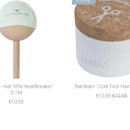
Hat 'little heartbreaker'
Bambam - Cork First Hai
0-1M
€10,36
€12,95
€10,95