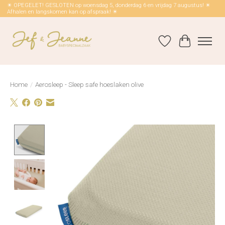
☀ OPEGELET! GESLOTEN op woensdag 5, donderdag 6 en vrijdag 7 augustus! ☀
Afhalen en langskomen kan op afspraak! ☀
Verlanglijst
Winkelwag
Home
/
Aerosleep - Sleep safe hoeslaken olive
Product image slideshow Items