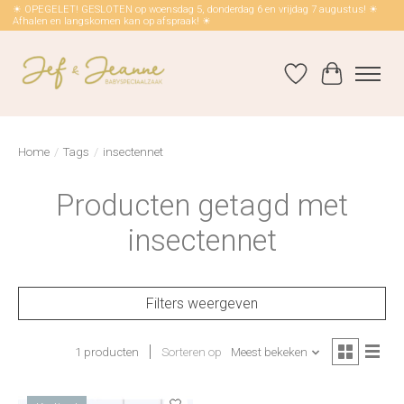
☀ OPEGELET! GESLOTEN op woensdag 5, donderdag 6 en vrijdag 7 augustus! ☀
Afhalen en langskomen kan op afspraak! ☀
Verlanglijst
Winkelwag
Home
/
Tags
/
insectennet
Producten getagd met
insectennet
Filters weergeven
1 producten
Sorteren op
Meest bekeken