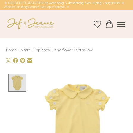
☀ OPEGELET! GESLOTEN op woensdag 5, donderdag 6 en vrijdag 7 augustus! ☀
Afhalen en langskomen kan op afspraak! ☀
Verlanglijst
Winkelwag
Home
/
Natini - Top body Diana flower light yellow
Product image slideshow Items