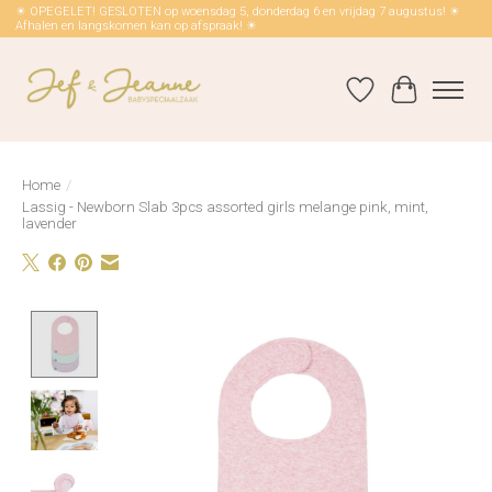
☀ OPEGELET! GESLOTEN op woensdag 5, donderdag 6 en vrijdag 7 augustus! ☀
Afhalen en langskomen kan op afspraak! ☀
Verlanglijst
Winkelwag
Home
/
Lassig - Newborn Slab 3pcs assorted girls melange pink, mint,
lavender
Product image slideshow Items