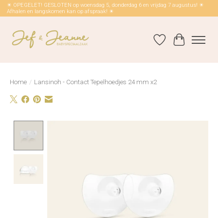
☀ OPEGELET! GESLOTEN op woensdag 5, donderdag 6 en vrijdag 7 augustus! ☀
Afhalen en langskomen kan op afspraak! ☀
Verlanglijst
Winkelwag
Home
/
Lansinoh - Contact Tepelhoedjes 24 mm x2
Product image slideshow Items