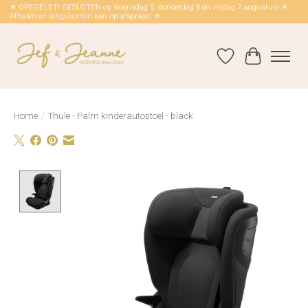
☀ OPEGELET! GESLOTEN op woensdag 5, donderdag 6 en vrijdag 7 augustus! ☀
Afhalen en langskomen kan op afspraak! ☀
Verlanglijst
Winkelwag
Home
/
Thule - Palm kinderautostoel - black
Product image slideshow Items