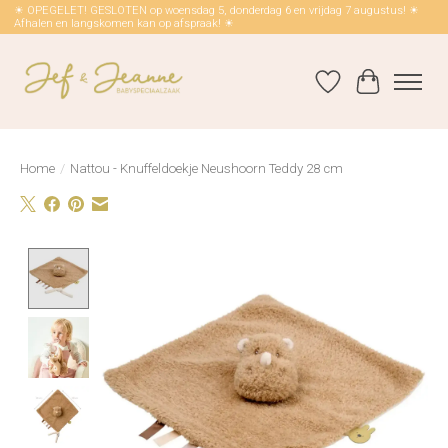
☀ OPEGELET! GESLOTEN op woensdag 5, donderdag 6 en vrijdag 7 augustus! ☀
Afhalen en langskomen kan op afspraak! ☀
Verlanglijst
Winkelwag
Home
/
Nattou - Knuffeldoekje Neushoorn Teddy 28 cm
Product image slideshow Items