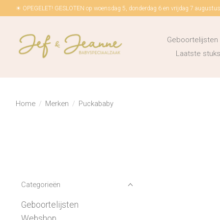
☀ OPEGELET! GESLOTEN op woensdag 5, donderdag 6 en vrijdag 7 augustus!
Geboortelijsten
Laatste stu
Home
/
Merken
/
Puckababy
Categorieën
Geboortelijsten
Webshop