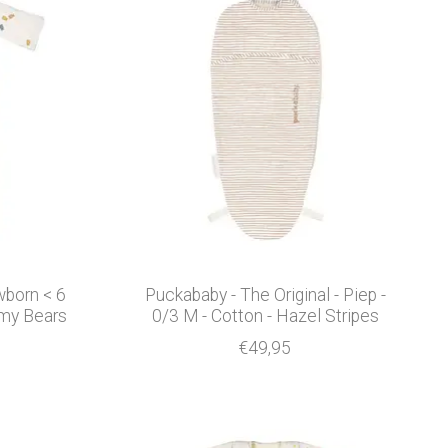
born < 6
Puckababy - The Original - Piep -
mmy Bears
0/3 M - Cotton - Hazel Stripes
€49,95