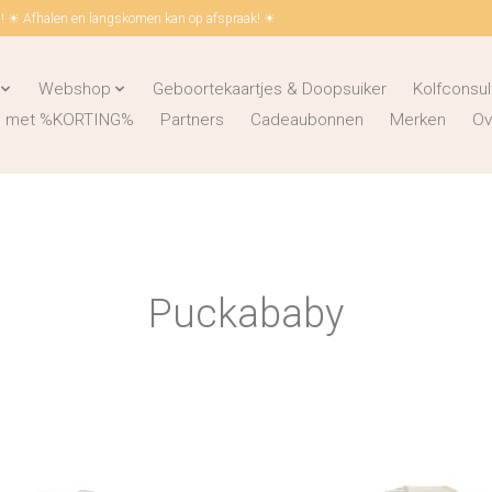
 ☀ Afhalen en langskomen kan op afspraak! ☀
Webshop
Geboortekaartjes & Doopsuiker
Kolfconsul
ks met %KORTING%
Partners
Cadeaubonnen
Merken
Ov
Puckababy