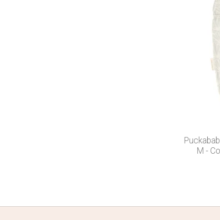
Puckababy
M - Co