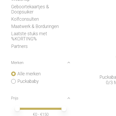
Geboortekaartjes &
Doopsuiker
Kolfconsulten
Maatwerk & Borduringen
Laatste stuks met
%KORTING%
Partners
Merken
Alle merken
Puckabab
Puckababy
0/3 M
Prijs
Minimale prijswaarde
Price maximum value
€
0
- €
150