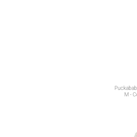
Puckababy
M - C