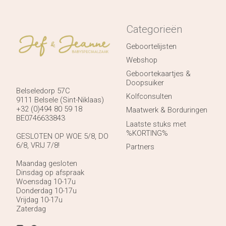
Categorieën
Geboortelijsten
Webshop
Geboortekaartjes &
Doopsuiker
Belseledorp 57C
Kolfconsulten
9111 Belsele (Sint-Niklaas)
+32 (0)494 80 59 18
Maatwerk & Borduringen
BE0746633843
Laatste stuks met
%KORTING%
GESLOTEN OP WOE 5/8, DO
6/8, VRIJ 7/8!
Partners
Maandag gesloten
Dinsdag op afspraak
Woensdag 10-17u
Donderdag 10-17u
Vrijdag 10-17u
Zaterdag