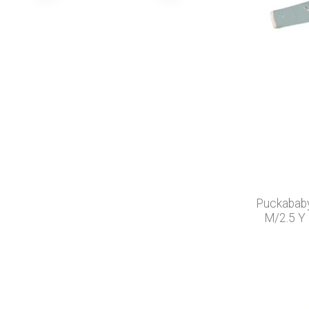
Puckababy
M/2.5 Y 