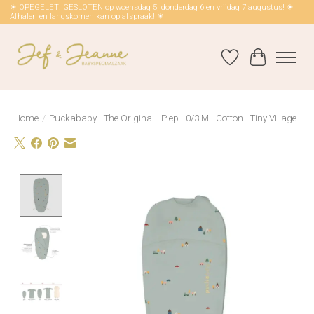
☀ OPEGELET! GESLOTEN op woensdag 5, donderdag 6 en vrijdag 7 augustus! ☀
Afhalen en langskomen kan op afspraak! ☀
Verlanglijst
Winkelwag
Home
/
Puckababy - The Original - Piep - 0/3 M - Cotton - Tiny Village
Product image slideshow Items