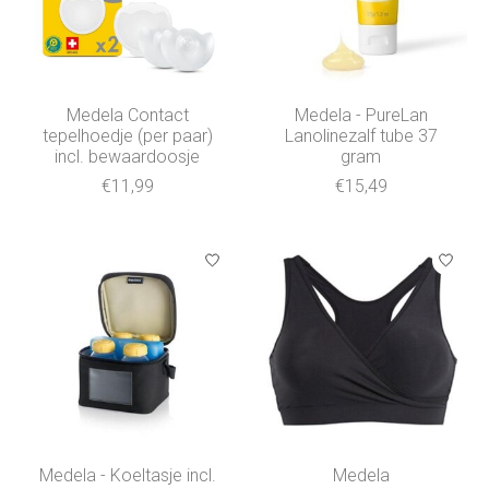
Medela Contact
Medela - PureLan
tepelhoedje (per paar)
Lanolinezalf tube 37
incl. bewaardoosje
gram
€11,99
€15,49
Medela - Koeltasje incl.
Medela