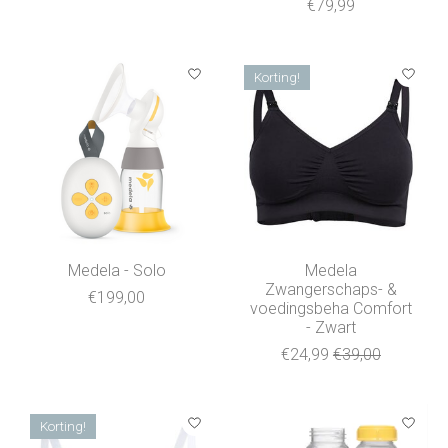
€79,99
Korting!
Medela - Solo
Medela
Zwangerschaps- &
€199,00
voedingsbeha Comfort
- Zwart
€24,99
€39,00
Korting!