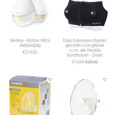
Medela - Motion InBra
Easy Expression Bustier,
dubbelzijdig
geschikt voor gebruik
i.c.m. alle Medela
€219,00
borstkolven - Zwart
€14,99
€39,95