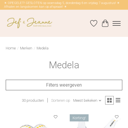
☀ OPEGELET! GESLOTEN op woensdag 5, donderdag 6 en vrijdag 7 augustus! ☀
Afhalen en langskomen kan op afspraak! ☀
Verlanglijst
Winkelwag
Home
/
Merken
/
Medela
Medela
Filters weergeven
30 producten
Sorteren op
Meest bekeken
Korting!