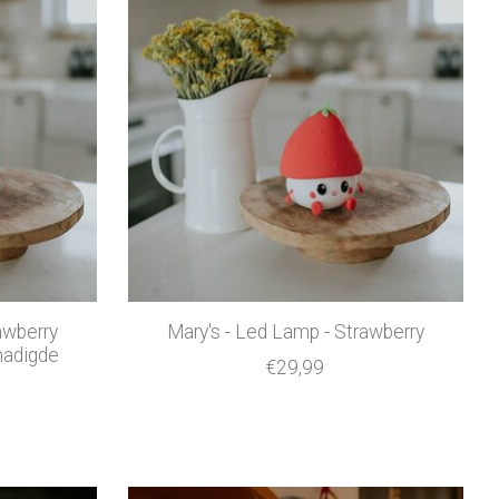
awberry
Mary's - Led Lamp - Strawberry
adigde
€29,99