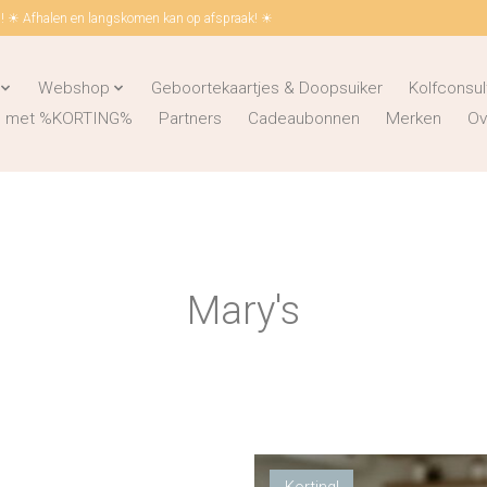
 ☀ Afhalen en langskomen kan op afspraak! ☀
Webshop
Geboortekaartjes & Doopsuiker
Kolfconsul
ks met %KORTING%
Partners
Cadeaubonnen
Merken
Ov
Mary's
Korting!