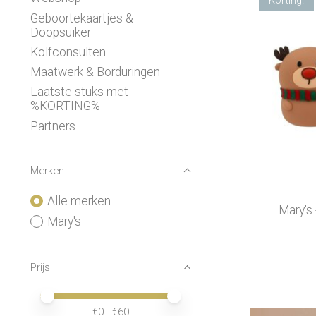
Geboortekaartjes &
Doopsuiker
Kolfconsulten
Maatwerk & Borduringen
Laatste stuks met
%KORTING%
Partners
Merken
Alle merken
Mary's
Mary's
Prijs
Minimale prijswaarde
Price maximum value
€
0
- €
60