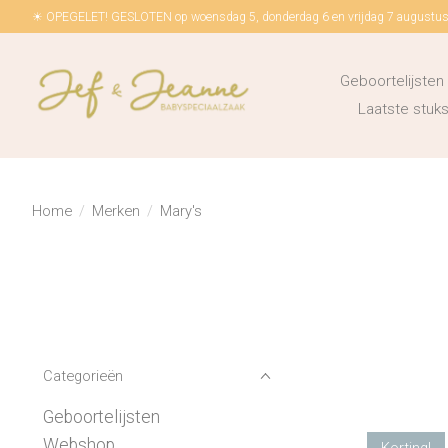
☀ OPEGELET! GESLOTEN op woensdag 5, donderdag 6 en vrijdag 7 augustus!
Geboortelijsten
Laatste stu
Home
/
Merken
/
Mary's
Categorieën
Geboortelijsten
Webshop
Korting!