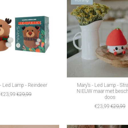
 - Led Lamp - Reindeer
Mary's - Led Lamp - Str
NIEUW maar met besch
€23,99
€29,99
doos
€23,99
€29,99