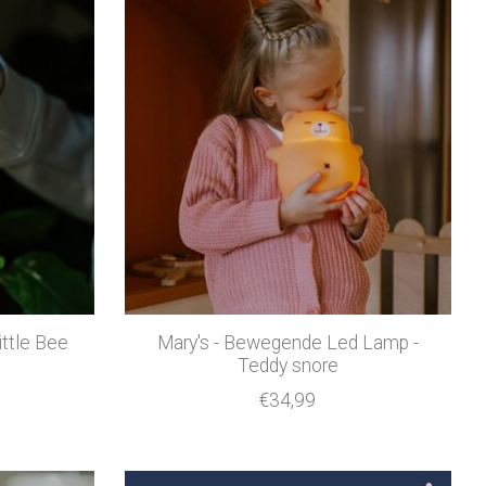
ittle Bee
Mary's - Bewegende Led Lamp -
Teddy snore
€34,99