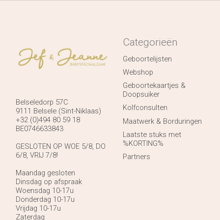
Categorieën
Geboortelijsten
Webshop
Geboortekaartjes &
Doopsuiker
Belseledorp 57C
Kolfconsulten
9111 Belsele (Sint-Niklaas)
+32 (0)494 80 59 18
Maatwerk & Borduringen
BE0746633843
Laatste stuks met
%KORTING%
GESLOTEN OP WOE 5/8, DO
6/8, VRIJ 7/8!
Partners
Maandag gesloten
Dinsdag op afspraak
Woensdag 10-17u
Donderdag 10-17u
Vrijdag 10-17u
Zaterdag