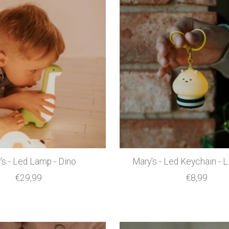
's - Led Lamp - Dino
Mary's - Led Keychain - L
€29,99
€8,99