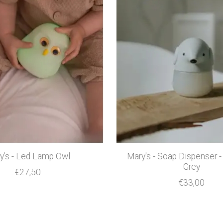
y's - Led Lamp Owl
Mary's - Soap Dispenser -
Grey
€27,50
€33,00