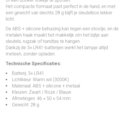
of een donker hoekje te spotten.
Het compacte formaat past perfect in de hand, en met
een gewicht van slechts 28 g blijft je sleutelbos lekker
licht.
De ABS + silicone behuizing kan tegen een stootje, en de
metalen haak maakt het makkelijk om het bijtje aan
sleutels, rugzak of handtas te hangen.
Dankzij de 3× LR41-batterijen werkt het lampje altijd
meteen, zonder opladen.
Technische Specificaties:
Batterij: 3× LR41
Lichtkleur: Warm wit (3000K)
Materiaal: ABS + silicone + metaal
Kleuren: Zwart / Roze / Blauw
Afmetingen: 46 × 50 × 54 mm
Gewicht: 28 g