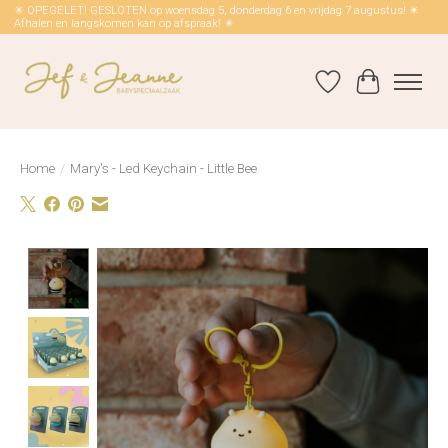
☀ OPEGELET! GESLOTEN op woensdag 5, donderdag 6 en vrijdag 7 augustus! ☀
Afhalen en langskomen kan op afspraak! ☀
Verlanglijst
Winkelwag
Home
/
Mary's - Led Keychain - Little Bee
Product image slideshow Items