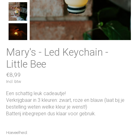
Mary's - Led Keychain -
Little Bee
€8,99
Incl. btw
Een schattig leuk cadeautje!
Verkrijgbaar in 3 kleuren: zwart, roze en blauw (laat bij je
bestelling weten welke kleur je wenst!)
Batterij inbegrepen dus klaar voor gebruik.
Hoeveelheid: