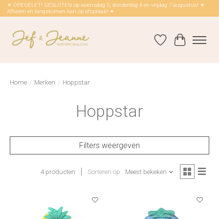
☀ OPEGELET! GESLOTEN op woensdag 5, donderdag 6 en vrijdag 7 augustus! ☀
Afhalen en langskomen kan op afspraak! ☀
Verlanglijst
Winkelwag
Home
/
Merken
/
Hoppstar
Hoppstar
Filters weergeven
4 producten
Sorteren op
Meest bekeken