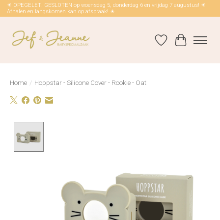
☀ OPEGELET! GESLOTEN op woensdag 5, donderdag 6 en vrijdag 7 augustus! ☀
Afhalen en langskomen kan op afspraak! ☀
Verlanglijst
Winkelwag
Home
/
Hoppstar - Silicone Cover - Rookie - Oat
Product image slideshow Items