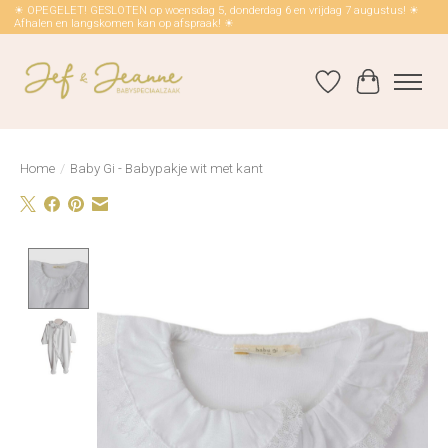
☀ OPEGELET! GESLOTEN op woensdag 5, donderdag 6 en vrijdag 7 augustus! ☀
Afhalen en langskomen kan op afspraak! ☀
Verlanglijst
Winkelwag
Home
/
Baby Gi - Babypakje wit met kant
Product image slideshow Items