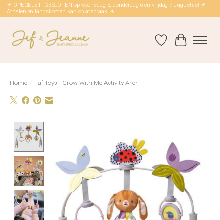
☀ OPEGELET! GESLOTEN op woensdag 5, donderdag 6 en vrijdag 7 augustus! ☀
Afhalen en langskomen kan op afspraak! ☀
Verlanglijst
Winkelwag
Home
/
Taf Toys - Grow With Me Activity Arch
Product image slideshow Items