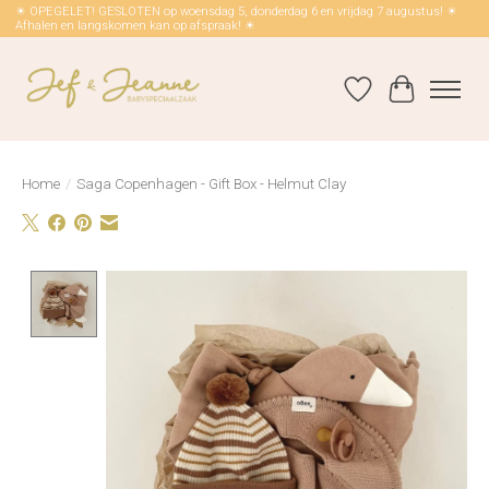
☀ OPEGELET! GESLOTEN op woensdag 5, donderdag 6 en vrijdag 7 augustus! ☀
Afhalen en langskomen kan op afspraak! ☀
Verlanglijst
Winkelwag
Home
/
Saga Copenhagen - Gift Box - Helmut Clay
Product image slideshow Items