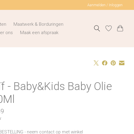
Aanmelden / Inloggen
ten
Maatwerk & Borduringen
er ons
Maak een afspraak
f - Baby&Kids Baby Olie
0Ml
49
w
BESTELLING - neem contact op met winkel