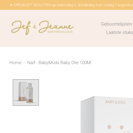
☀ OPEGELET! GESLOTEN op woensdag 5, donderdag 6 en vrijdag 7 augustus!
Geboortelijsten
Laatste stu
Home
/
Naïf - Baby&Kids Baby Olie 100Ml
Product image slideshow Items