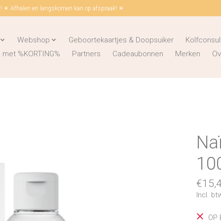
 ☀ Afhalen en langskomen kan op afspraak! ☀
Webshop
Geboortekaartjes & Doopsuiker
Kolfconsul
ks met %KORTING%
Partners
Cadeaubonnen
Merken
Ov
Naï
10
€15,
Incl. bt
OP 