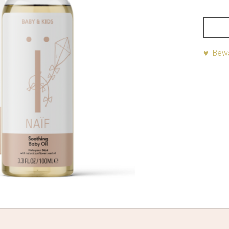
♥ Bewa