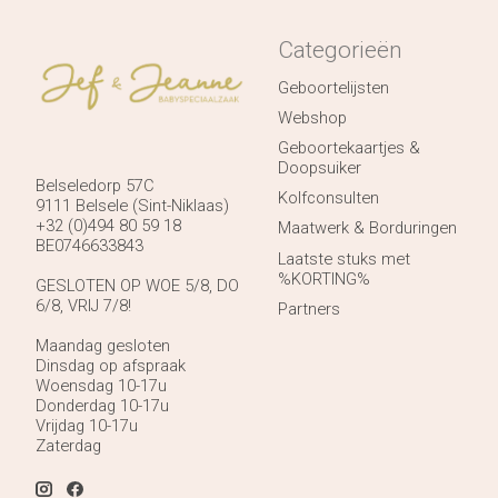
Categorieën
Geboortelijsten
Webshop
Geboortekaartjes &
Doopsuiker
Belseledorp 57C
Kolfconsulten
9111 Belsele (Sint-Niklaas)
+32 (0)494 80 59 18
Maatwerk & Borduringen
BE0746633843
Laatste stuks met
%KORTING%
GESLOTEN OP WOE 5/8, DO
6/8, VRIJ 7/8!
Partners
Maandag gesloten
Dinsdag op afspraak
Woensdag 10-17u
Donderdag 10-17u
Vrijdag 10-17u
Zaterdag