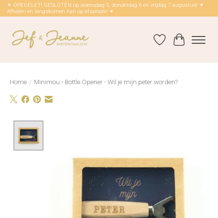
☀ OPEGELET! GESLOTEN op woensdag 5, donderdag 6 en vrijdag 7 augustus! ☀
Afhalen en langskomen kan op afspraak! ☀
Verlanglijst
Winkelwag
Home
/
Minimou - Bottle Opener - Wil je mijn peter worden?
Product image slideshow Items