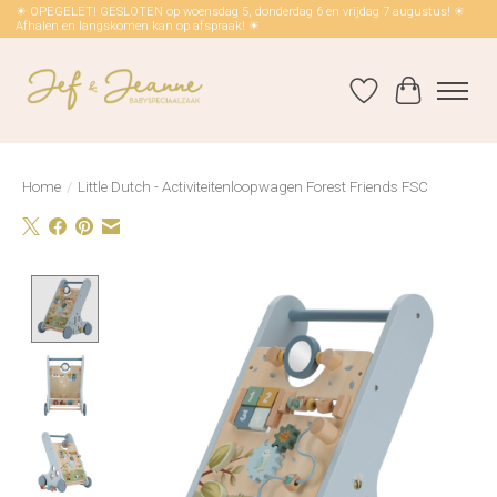
☀ OPEGELET! GESLOTEN op woensdag 5, donderdag 6 en vrijdag 7 augustus! ☀
Afhalen en langskomen kan op afspraak! ☀
Verlanglijst
Winkelwag
Home
/
Little Dutch - Activiteitenloopwagen Forest Friends FSC
Product image slideshow Items