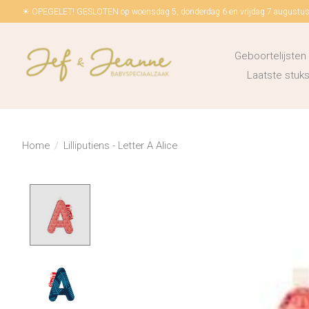
☀ OPEGELET! GESLOTEN op woensdag 5, donderdag 6 en vrijdag 7 augustus!
Geboortelijsten
Laatste stu
Home
/
Lilliputiens - Letter A Alice
Product image slideshow Items