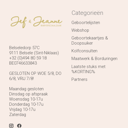
Categorieën
Geboortelijsten
Webshop
Geboortekaartjes &
Doopsuiker
Belseledorp 57C
Kolfconsulten
9111 Belsele (Sint-Niklaas)
+32 (0)494 80 59 18
Maatwerk & Borduringen
BE0746633843
Laatste stuks met
%KORTING%
GESLOTEN OP WOE 5/8, DO
6/8, VRIJ 7/8!
Partners
Maandag gesloten
Dinsdag op afspraak
Woensdag 10-17u
Donderdag 10-17u
Vrijdag 10-17u
Zaterdag