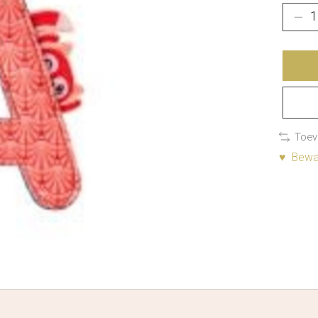
Toev
♥ Bewaa