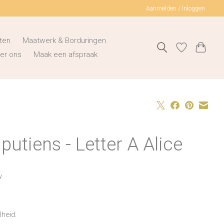
Aanmelden / Inloggen
ten
Maatwerk & Borduringen
er ons
Maak een afspraak
liputiens - Letter A Alice
0
w
heid: