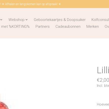
 ☀ Afhalen en langskomen kan op afspraak! ☀
Webshop
Geboortekaartjes & Doopsuiker
Kolfconsul
ks met %KORTING%
Partners
Cadeaubonnen
Merken
Ov
Lil
€2,0
Incl. bt
Hoeveel