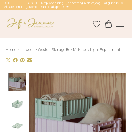
☀ OPEGELET! GESLOTEN op woensdag 5, donderdag 6 en vrijdag 7 augustus! ☀
Afhalen en langskomen kan op afspraak! ☀
Verlanglijst
Winkelwag
Home
/
Liewood - Weston Storage Box M 1-pack Light Peppermint
Product image slideshow Items