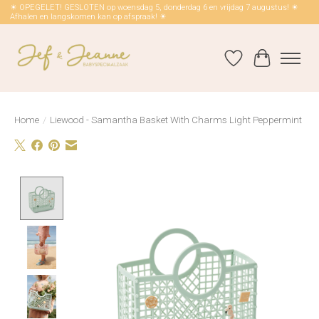
☀ OPEGELET! GESLOTEN op woensdag 5, donderdag 6 en vrijdag 7 augustus! ☀
Afhalen en langskomen kan op afspraak! ☀
Verlanglijst
Winkelwag
Home
/
Liewood - Samantha Basket With Charms Light Peppermint
Product image slideshow Items