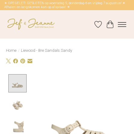
☀ OPEGELET! GESLOTEN op woensdag 5, donderdag 6 en vrijdag 7 augustus! ☀
Afhalen en langskomen kan op afspraak! ☀
Verlanglijst
Winkelwag
Home
/
Liewood - Bre Sandals Sandy
Product image slideshow Items