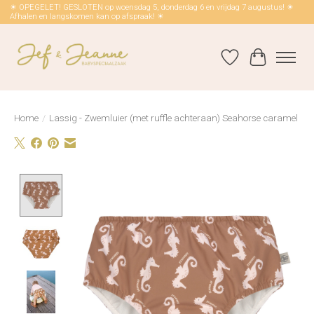
☀ OPEGELET! GESLOTEN op woensdag 5, donderdag 6 en vrijdag 7 augustus! ☀
Afhalen en langskomen kan op afspraak! ☀
Verlanglijst
Winkelwag
Home
/
Lassig - Zwemluier (met ruffle achteraan) Seahorse caramel
Product image slideshow Items