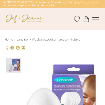
☀ OPEGELET! GESLOTEN op woensdag 5, donderdag 6 en vrijdag 7 augustus! ☀
Afhalen en langskomen kan op afspraak! ☀
Verlanglijst
Winkelwag
Home
/
Lansinoh - Wasbare zoogkompressen 4 stuks
Product image slideshow Items