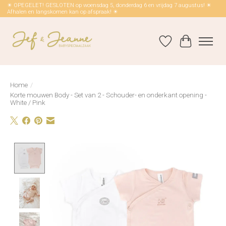
☀ OPEGELET! GESLOTEN op woensdag 5, donderdag 6 en vrijdag 7 augustus! ☀
Afhalen en langskomen kan op afspraak! ☀
Verlanglijst
Winkelwag
Home
/
Korte mouwen Body - Set van 2 - Schouder- en onderkant opening -
White / Pink
Product image slideshow Items