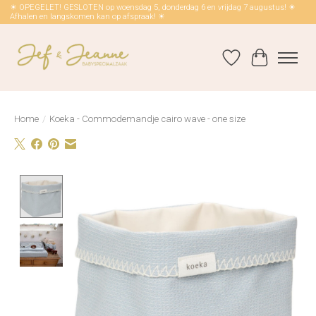
☀ OPEGELET! GESLOTEN op woensdag 5, donderdag 6 en vrijdag 7 augustus! ☀
Afhalen en langskomen kan op afspraak! ☀
Verlanglijst
Winkelwag
Home
/
Koeka - Commodemandje cairo wave - one size
Product image slideshow Items