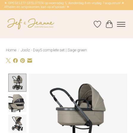
☀ OPEGELET! GESLOTEN op woensdag 5, donderdag 6 en vrijdag 7 augustus! ☀
Afhalen en langskomen kan op afspraak! ☀
Verlanglijst
Winkelwag
Home
/
Joolz - Day5 complete set | Sage green
Product image slideshow Items