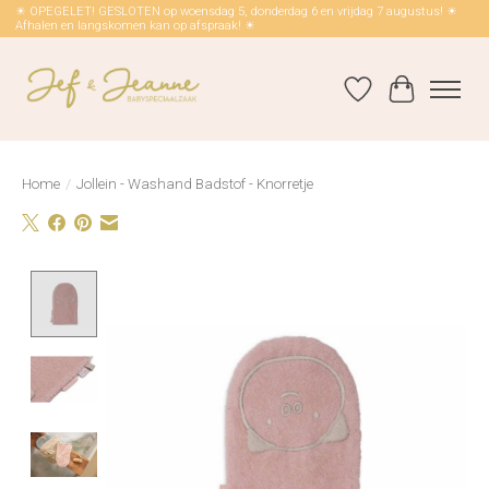
☀ OPEGELET! GESLOTEN op woensdag 5, donderdag 6 en vrijdag 7 augustus! ☀
Afhalen en langskomen kan op afspraak! ☀
Verlanglijst
Winkelwag
Home
/
Jollein - Washand Badstof - Knorretje
Product image slideshow Items