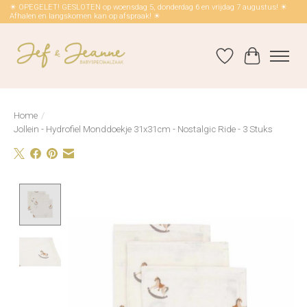
☀ OPEGELET! GESLOTEN op woensdag 5, donderdag 6 en vrijdag 7 augustus! ☀
Afhalen en langskomen kan op afspraak! ☀
Verlanglijst
Winkelwag
Home
/
Jollein - Hydrofiel Monddoekje 31x31cm - Nostalgic Ride - 3 Stuks
Product image slideshow Items