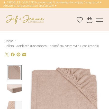
☀ OPEGELET! GESLOTEN op woensdag 5, donderdag 6 en vrijdag 7 augustus! ☀
Afhalen en langskomen kan op afspraak! ☀
Verlanglijst
Winkelwag
Home
/
Jollein - Aankleedkussenhoes Badstof 50x70cm Wild Rose (2pack)
Product image slideshow Items