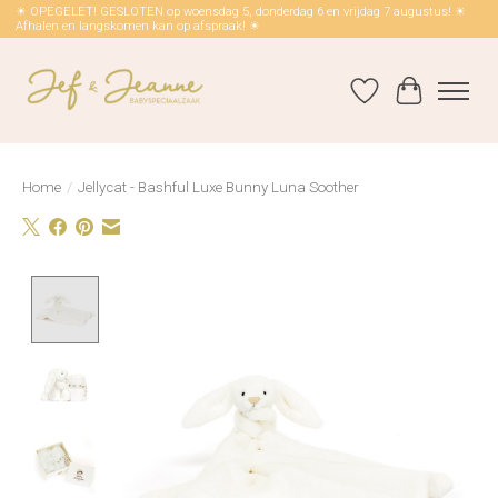
☀ OPEGELET! GESLOTEN op woensdag 5, donderdag 6 en vrijdag 7 augustus! ☀
Afhalen en langskomen kan op afspraak! ☀
Verlanglijst
Winkelwag
Home
/
Jellycat - Bashful Luxe Bunny Luna Soother
Product image slideshow Items