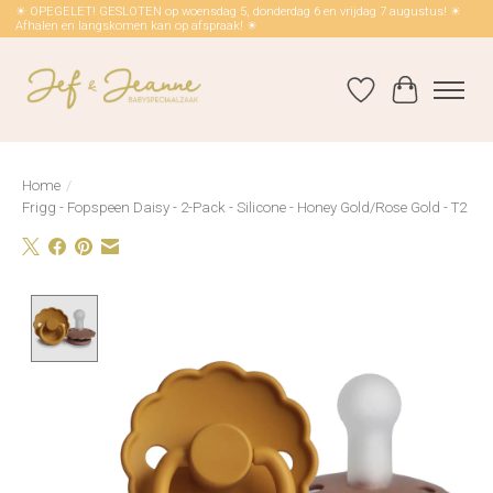
☀ OPEGELET! GESLOTEN op woensdag 5, donderdag 6 en vrijdag 7 augustus! ☀
Afhalen en langskomen kan op afspraak! ☀
Verlanglijst
Winkelwag
Home
/
Frigg - Fopspeen Daisy - 2-Pack - Silicone - Honey Gold/Rose Gold - T2
Product image slideshow Items