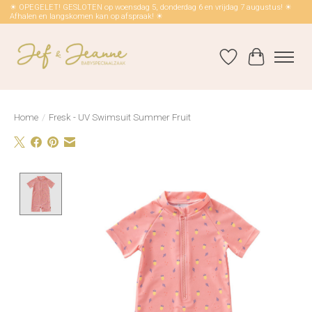
☀ OPEGELET! GESLOTEN op woensdag 5, donderdag 6 en vrijdag 7 augustus! ☀
Afhalen en langskomen kan op afspraak! ☀
Verlanglijst
Winkelwag
Home
/
Fresk - UV Swimsuit Summer Fruit
Product image slideshow Items