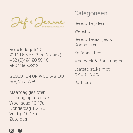
Categorieën
Geboortelijsten
Webshop
Geboortekaartjes &
Doopsuiker
Belseledorp 57C
Kolfconsulten
9111 Belsele (Sint-Niklaas)
+32 (0)494 80 59 18
Maatwerk & Borduringen
BE0746633843
Laatste stuks met
%KORTING%
GESLOTEN OP WOE 5/8, DO
6/8, VRIJ 7/8!
Partners
Maandag gesloten
Dinsdag op afspraak
Woensdag 10-17u
Donderdag 10-17u
Vrijdag 10-17u
Zaterdag