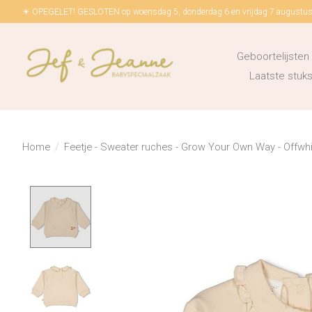
☀ OPEGELET! GESLOTEN op woensdag 5, donderdag 6 en vrijdag 7 augustus!
Geboortelijsten
Laatste stu
Home
/
Feetje - Sweater ruches - Grow Your Own Way - Offwh
Product image slideshow Items