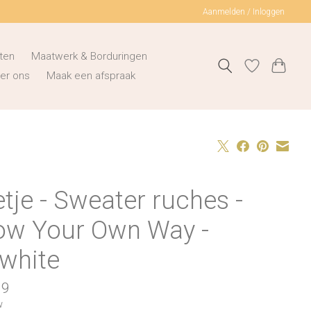
Aanmelden / Inloggen
ten
Maatwerk & Borduringen
er ons
Maak een afspraak
tje - Sweater ruches -
ow Your Own Way -
fwhite
99
w