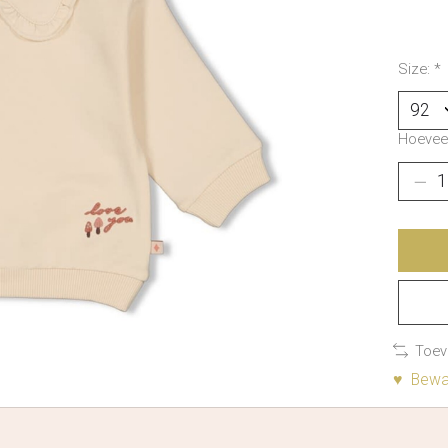
Size:
*
Hoeveel
Toev
♥ Bewaa