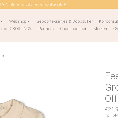
 ☀ Afhalen en langskomen kan op afspraak! ☀
Webshop
Geboortekaartjes & Doopsuiker
Kolfconsul
ks met %KORTING%
Partners
Cadeaubonnen
Merken
Ov
ite
Fee
Gr
Of
€21,
Incl. bt